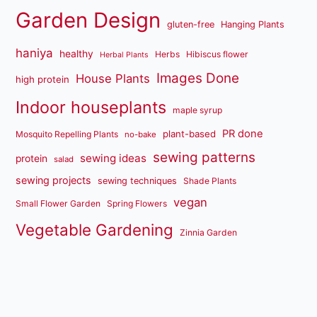
Garden Design
gluten-free
Hanging Plants
haniya
healthy
Herbs
Hibiscus flower
Herbal Plants
Images Done
House Plants
high protein
Indoor houseplants
maple syrup
PR done
plant-based
Mosquito Repelling Plants
no-bake
sewing patterns
sewing ideas
protein
salad
sewing projects
sewing techniques
Shade Plants
vegan
Small Flower Garden
Spring Flowers
Vegetable Gardening
Zinnia Garden