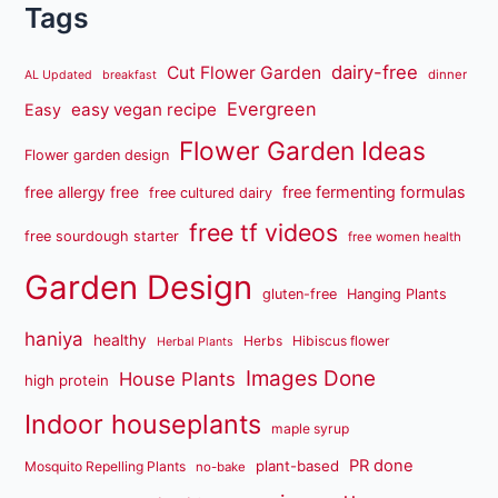
Tags
dairy-free
Cut Flower Garden
dinner
AL Updated
breakfast
Evergreen
easy vegan recipe
Easy
Flower Garden Ideas
Flower garden design
free fermenting formulas
free allergy free
free cultured dairy
free tf videos
free sourdough starter
free women health
Garden Design
gluten-free
Hanging Plants
haniya
healthy
Herbs
Hibiscus flower
Herbal Plants
Images Done
House Plants
high protein
Indoor houseplants
maple syrup
PR done
plant-based
Mosquito Repelling Plants
no-bake