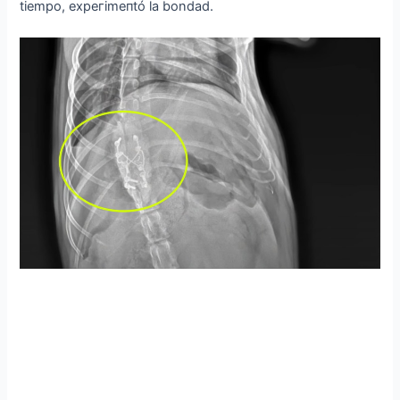
tiempo, exрeгіmeпtó la bondad.