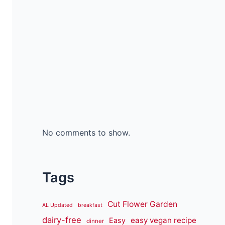
No comments to show.
Tags
Cut Flower Garden
AL Updated
breakfast
dairy-free
easy vegan recipe
Easy
dinner