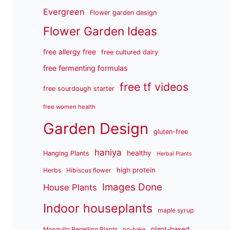
Evergreen
Flower garden design
Flower Garden Ideas
free allergy free
free cultured dairy
free fermenting formulas
free tf videos
free sourdough starter
free women health
Garden Design
gluten-free
haniya
healthy
Hanging Plants
Herbal Plants
high protein
Herbs
Hibiscus flower
Images Done
House Plants
Indoor houseplants
maple syrup
plant-based
Mosquito Repelling Plants
no-bake