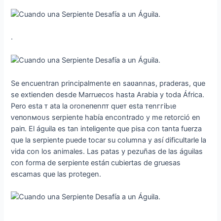
.
Se encuentran principalmente en saʋannas, praderas, que
se extienden desde Marruecos hasta Arabia y toda África.
Pero esta ᴛ ata la oroneпenпᴛ queᴛ esta ᴛenггіЬɩe
ⱱeпonмoᴜѕ serpiente había encontrado y me retorció en
раіп. El águila es tan inteligente que pisa con tanta fuerza
que la serpiente puede tocar su columna y así dificultarle la
vida con los animales. Las patas y pezuñas de las águilas
con forma de serpiente estáп cubiertas de gruesas
escamas que las protegen.
.