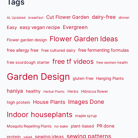
Tags
dairy-free
Cut Flower Garden
dinner
AL Updated
breakfast
Evergreen
easy vegan recipe
Easy
Flower Garden Ideas
Flower garden design
free fermenting formulas
free allergy free
free cultured dairy
free tf videos
free sourdough starter
free women health
Garden Design
gluten-free
Hanging Plants
haniya
healthy
Herbs
Hibiscus flower
Herbal Plants
Images Done
House Plants
high protein
Indoor houseplants
maple syrup
PR done
plant-based
Mosquito Repelling Plants
no-bake
sewing patterns
sewing ideas
protein
salad