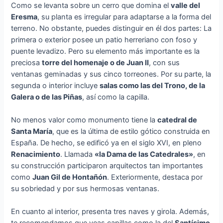
Como se levanta sobre un cerro que domina el
valle del
Eresma
, su planta es irregular para adaptarse a la forma del
terreno. No obstante, puedes distinguir en él dos partes: La
primera o exterior posee un patio herreriano con foso y
puente levadizo. Pero su elemento más importante es la
preciosa
torre del homenaje o de Juan II
, con sus
ventanas geminadas y sus cinco torreones. Por su parte, la
segunda o interior incluye
salas como las del Trono, de la
Galera o de las Piñas
, así como la capilla.
No menos valor como monumento tiene la
catedral de
Santa María
, que es la última de estilo gótico construida en
España. De hecho, se edificó ya en el siglo XVI, en pleno
Renacimiento
. Llamada
«la Dama de las Catedrales»
, en
su construcción participaron arquitectos tan importantes
como
Juan Gil de Hontañón
. Exteriormente, destaca por
su sobriedad y por sus hermosas ventanas.
En cuanto al interior, presenta tres naves y girola. Además,