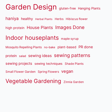
Garden Design
gluten-free
Hanging Plants
haniya
healthy
Herbs
Hibiscus flower
Herbal Plants
Images Done
House Plants
high protein
Indoor houseplants
maple syrup
PR done
plant-based
Mosquito Repelling Plants
no-bake
sewing patterns
sewing ideas
protein
salad
sewing projects
sewing techniques
Shade Plants
vegan
Small Flower Garden
Spring Flowers
Vegetable Gardening
Zinnia Garden