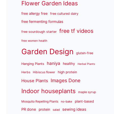
Flower Garden Ideas
free allergy free
free cultured dairy
free fermenting formulas
free tf videos
free sourdough starter
free women health
Garden Design
gluten-free
haniya
healthy
Hanging Plants
Herbal Plants
high protein
Herbs
Hibiscus flower
Images Done
House Plants
Indoor houseplants
maple syrup
plant-based
Mosquito Repelling Plants
no-bake
sewing ideas
PR done
protein
salad