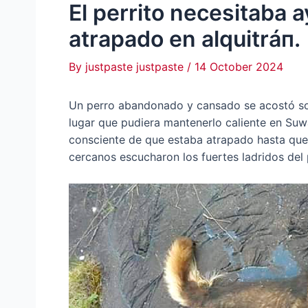
El perrito necesitaba
atrapado en alquitráп.
By
justpaste justpaste
/
14 October 2024
Un perro abandonado y cansado se acostó sob
lugar que pudiera mantenerlo caliente en Suw
consciente de que estaba atrapado hasta que
cercanos escucharon los fuertes ladridos del