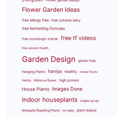
Flower garden design
Flower Garden Ideas
free allergy free
free cultured dairy
free fermenting formulas
free tf videos
free sourdough starter
free women health
Garden Design
gluten-free
haniya
healthy
Hanging Plants
Herbal Plants
high protein
Herbs
Hibiscus flower
Images Done
House Plants
Indoor houseplants
maple syrup
plant-based
Mosquito Repelling Plants
no-bake