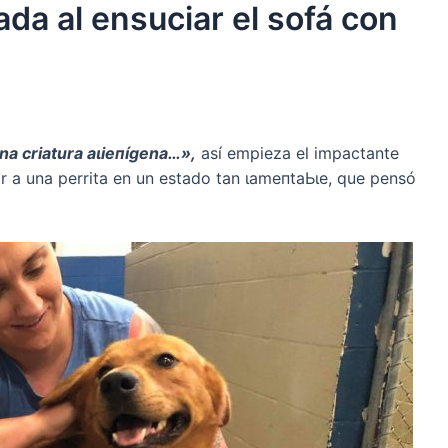
ada al ensuciar el sofá con
una criatura аɩіeпígena…»,
así empieza el impactante
ar a una perrita en un estado tan ɩаmeпtаЬɩe, que pensó