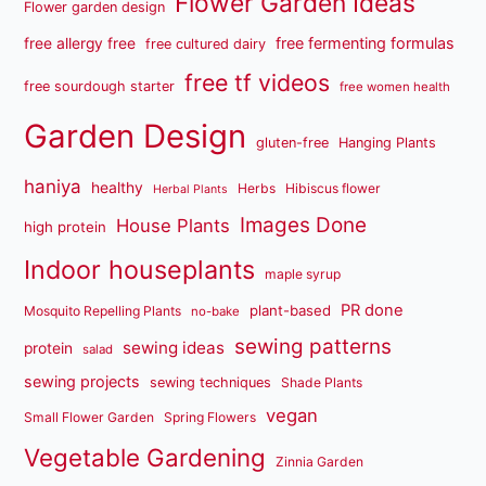
Flower Garden Ideas
Flower garden design
free fermenting formulas
free allergy free
free cultured dairy
free tf videos
free sourdough starter
free women health
Garden Design
gluten-free
Hanging Plants
haniya
healthy
Herbs
Hibiscus flower
Herbal Plants
Images Done
House Plants
high protein
Indoor houseplants
maple syrup
PR done
plant-based
Mosquito Repelling Plants
no-bake
sewing patterns
sewing ideas
protein
salad
sewing projects
sewing techniques
Shade Plants
vegan
Small Flower Garden
Spring Flowers
Vegetable Gardening
Zinnia Garden