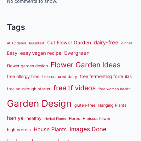
No comments to show.
Tags
dairy-free
Cut Flower Garden
dinner
AL Updated
breakfast
Evergreen
easy vegan recipe
Easy
Flower Garden Ideas
Flower garden design
free fermenting formulas
free allergy free
free cultured dairy
free tf videos
free sourdough starter
free women health
Garden Design
gluten-free
Hanging Plants
haniya
healthy
Herbs
Hibiscus flower
Herbal Plants
Images Done
House Plants
high protein