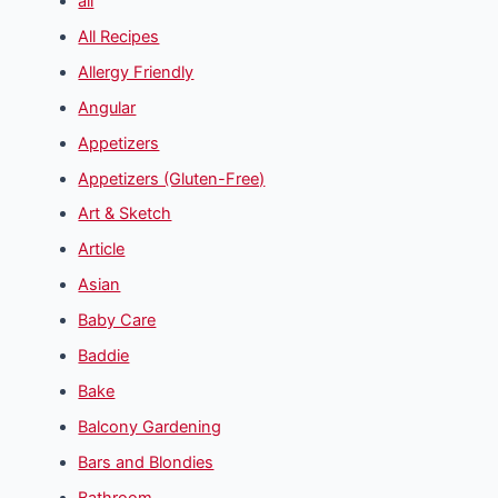
all
All Recipes
Allergy Friendly
Angular
Appetizers
Appetizers (Gluten-Free)
Art & Sketch
Article
Asian
Baby Care
Baddie
Bake
Balcony Gardening
Bars and Blondies
Bathroom