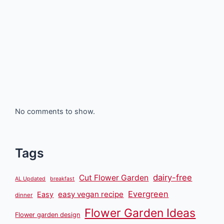
No comments to show.
Tags
dairy-free
Cut Flower Garden
AL Updated
breakfast
Evergreen
easy vegan recipe
Easy
dinner
Flower Garden Ideas
Flower garden design