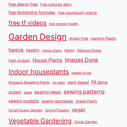
free allergy free
free cultured dairy
free fermenting formulas
free sourdough starter
free tf videos
free women health
Garden Design
gluten-free
Hanging Plants
haniya
healthy
Herbs
Hibiscus flower
Herbal Plants
Images Done
House Plants
high protein
Indoor houseplants
maple syrup
PR done
plant-based
Mosquito Repelling Plants
no-bake
sewing patterns
sewing ideas
protein
salad
sewing projects
sewing techniques
Shade Plants
vegan
Small Flower Garden
Spring Flowers
Vegetable Gardening
Zinnia Garden