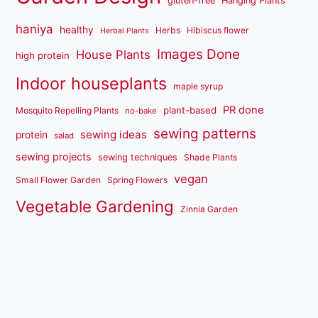
gluten-free
Hanging Plants
haniya
healthy
Herbs
Hibiscus flower
Herbal Plants
Images Done
House Plants
high protein
Indoor houseplants
maple syrup
PR done
plant-based
Mosquito Repelling Plants
no-bake
sewing patterns
sewing ideas
protein
salad
sewing projects
sewing techniques
Shade Plants
vegan
Small Flower Garden
Spring Flowers
Vegetable Gardening
Zinnia Garden