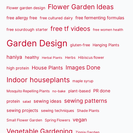
Flower Garden Ideas
Flower garden design
free fermenting formulas
free allergy free
free cultured dairy
free tf videos
free sourdough starter
free women health
Garden Design
gluten-free
Hanging Plants
haniya
healthy
Herbs
Hibiscus flower
Herbal Plants
Images Done
House Plants
high protein
Indoor houseplants
maple syrup
PR done
plant-based
Mosquito Repelling Plants
no-bake
sewing patterns
sewing ideas
protein
salad
sewing projects
sewing techniques
Shade Plants
vegan
Small Flower Garden
Spring Flowers
Vegetable Gardening
Zinnia Garden