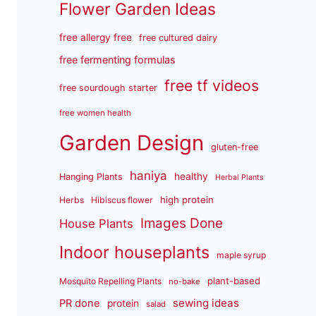
Flower Garden Ideas
free allergy free
free cultured dairy
free fermenting formulas
free tf videos
free sourdough starter
free women health
Garden Design
gluten-free
haniya
healthy
Hanging Plants
Herbal Plants
high protein
Herbs
Hibiscus flower
Images Done
House Plants
Indoor houseplants
maple syrup
plant-based
Mosquito Repelling Plants
no-bake
sewing ideas
PR done
protein
salad