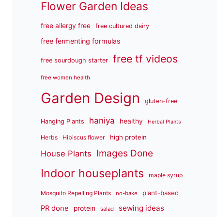
Flower Garden Ideas
free allergy free
free cultured dairy
free fermenting formulas
free tf videos
free sourdough starter
free women health
Garden Design
gluten-free
haniya
healthy
Hanging Plants
Herbal Plants
high protein
Herbs
Hibiscus flower
Images Done
House Plants
Indoor houseplants
maple syrup
plant-based
Mosquito Repelling Plants
no-bake
sewing ideas
PR done
protein
salad