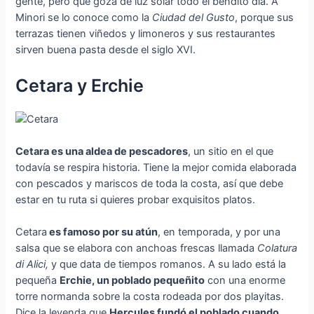
gente, pero que goza de luz solar todo el bendito día. A
Minori se lo conoce como la
Ciudad del Gusto
, porque sus
terrazas tienen viñedos y limoneros y sus restaurantes
sirven buena pasta desde el siglo XVI.
Cetara y Erchie
Cetara es una aldea de pescadores
, un sitio en el que
todavía se respira historia. Tiene la mejor comida elaborada
con pescados y mariscos de toda la costa, así que debe
estar en tu ruta si quieres probar exquisitos platos.
Cetara
es famoso por su atún
, en temporada, y por una
salsa que se elabora con anchoas frescas llamada
Colatura
di Alici,
y que data de tiempos romanos. A su lado está la
pequeña
Erchie, un poblado pequeñito
con una enorme
torre normanda sobre la costa rodeada por dos playitas.
Dice la leyenda que
Hercules fundó el poblado cuando