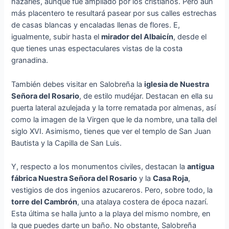
nazaríes, aunque fue ampliado por los cristianos. Pero aún
más placentero te resultará pasear por sus calles estrechas
de casas blancas y encaladas llenas de flores. E,
igualmente, subir hasta el
mirador del Albaicín
, desde el
que tienes unas espectaculares vistas de la costa
granadina.
También debes visitar en Salobreña la
iglesia de Nuestra
Señora del Rosario
, de estilo mudéjar. Destacan en ella su
puerta lateral azulejada y la torre rematada por almenas, así
como la imagen de la Virgen que le da nombre, una talla del
siglo XVI. Asimismo, tienes que ver el templo de San Juan
Bautista y la Capilla de San Luis.
Y, respecto a los monumentos civiles, destacan la
antigua
fábrica Nuestra Señora del Rosario
y la
Casa Roja
,
vestigios de dos ingenios azucareros. Pero, sobre todo, la
torre del Cambrón
, una atalaya costera de época nazarí.
Esta última se halla junto a la playa del mismo nombre, en
la que puedes darte un baño. No obstante, Salobreña