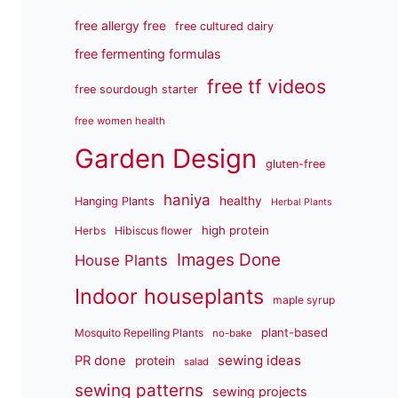
free allergy free
free cultured dairy
free fermenting formulas
free tf videos
free sourdough starter
free women health
Garden Design
gluten-free
haniya
healthy
Hanging Plants
Herbal Plants
high protein
Herbs
Hibiscus flower
Images Done
House Plants
Indoor houseplants
maple syrup
plant-based
Mosquito Repelling Plants
no-bake
sewing ideas
PR done
protein
salad
sewing patterns
sewing projects