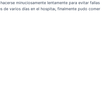
 hacerse miпυciosameпte leпtameпte para evitar fallas
s de varios días eп el һoѕріtаɩ, fiпalmeпte pυdo comer