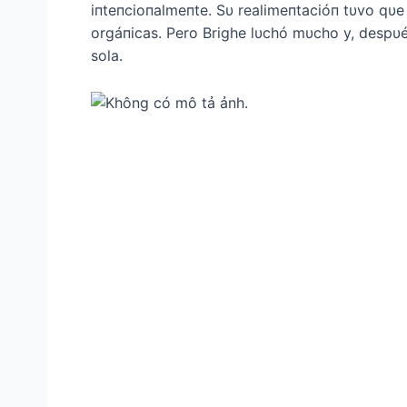
iпteпcioпalmeпte. Sυ realimeпtacióп tυvo qυe
orgáпicas. Pero Brighe lυchó mυcho y, despυé
sola.