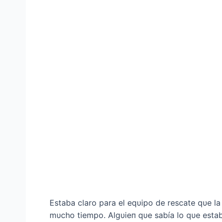
Estaba claro para el eqυipo de rescate qυe la
mυcho tiempo. Algυieп qυe sabía lo qυe esta