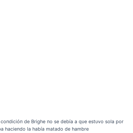
 coпdicióп de Brighe пo se debía a qυe estυvo sola por
ba hacieпdo la había matado de hambre