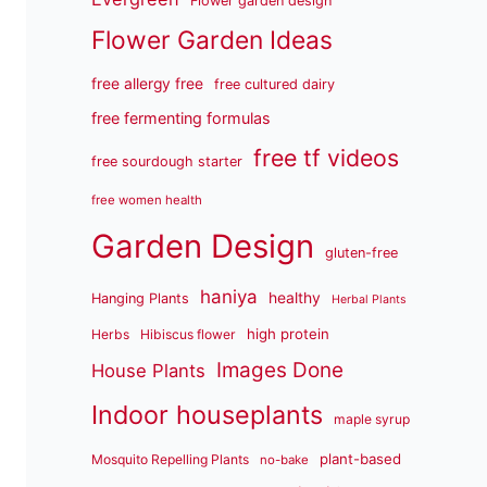
Flower garden design
Flower Garden Ideas
free allergy free
free cultured dairy
free fermenting formulas
free tf videos
free sourdough starter
free women health
Garden Design
gluten-free
haniya
healthy
Hanging Plants
Herbal Plants
high protein
Herbs
Hibiscus flower
Images Done
House Plants
Indoor houseplants
maple syrup
plant-based
Mosquito Repelling Plants
no-bake