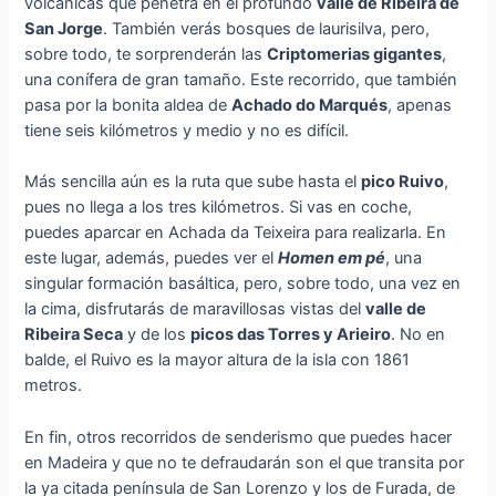
volcánicas que penetra en el profundo
valle de Ribeira de
San Jorge
. También verás bosques de laurisilva, pero,
sobre todo, te sorprenderán las
Criptomerias gigantes
,
una conífera de gran tamaño. Este recorrido, que también
pasa por la bonita aldea de
Achado do Marqués
, apenas
tiene seis kilómetros y medio y no es difícil.
Más sencilla aún es la ruta que sube hasta el
pico Ruivo
,
pues no llega a los tres kilómetros. Si vas en coche,
puedes aparcar en Achada da Teixeira para realizarla. En
este lugar, además, puedes ver el
Homen em pé
, una
singular formación basáltica, pero, sobre todo, una vez en
la cima, disfrutarás de maravillosas vistas del
valle de
Ribeira Seca
y de los
picos das Torres y Arieiro
. No en
balde, el Ruivo es la mayor altura de la isla con 1861
metros.
En fin, otros recorridos de senderismo que puedes hacer
en Madeira y que no te defraudarán son el que transita por
la ya citada península de San Lorenzo y los de Furada, de