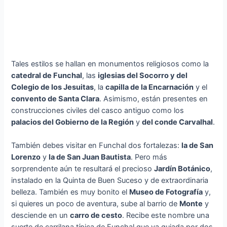
Tales estilos se hallan en monumentos religiosos como la
catedral de Funchal
, las
iglesias del Socorro y del
Colegio de los Jesuitas
, la
capilla de la Encarnación
y el
convento de Santa Clara
. Asimismo, están presentes en
construcciones civiles del casco antiguo como los
palacios del Gobierno de la Región
y
del conde Carvalhal
.
También debes visitar en Funchal dos fortalezas:
la de San
Lorenzo
y
la de San Juan Bautista
. Pero más
sorprendente aún te resultará el precioso
Jardín Botánico
,
instalado en la Quinta de Buen Suceso y de extraordinaria
belleza. También es muy bonito el
Museo de Fotografía
y,
si quieres un poco de aventura, sube al barrio de
Monte
y
desciende en un
carro de cesto
. Recibe este nombre una
suerte de carrilana típica de Funchal que va guiada por dos