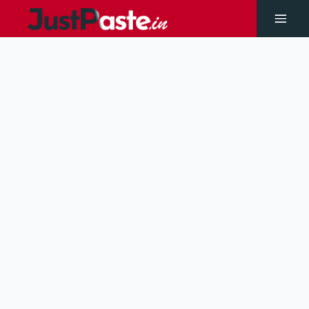
Skip
to
Main
content
Men