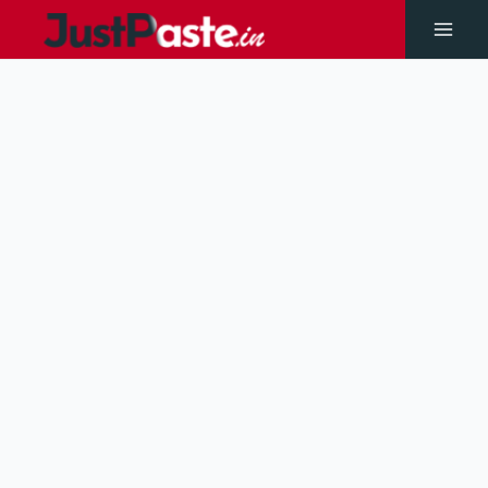
Skip
to
Main
content
Men