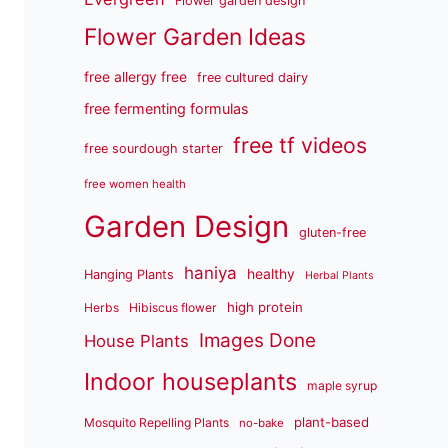
Flower garden design
Flower Garden Ideas
free allergy free
free cultured dairy
free fermenting formulas
free tf videos
free sourdough starter
free women health
Garden Design
gluten-free
haniya
healthy
Hanging Plants
Herbal Plants
high protein
Herbs
Hibiscus flower
Images Done
House Plants
Indoor houseplants
maple syrup
plant-based
Mosquito Repelling Plants
no-bake