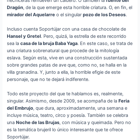
hechiceras remueven un caldero. O también la
fuente del
Dragón
, de la que emerge esta horrible criatura. O, en fin, el
mirador del Aquelarre
o el singular
pozo de los Deseos
.
Incluso cuenta Soportújar con una casa de chocolate de
Hansel y Gretel
. Pero, quizá, la estrella de este recorrido
sea la
casa de la bruja Baba Yaga
. En este caso, se trata de
una criatura sobrenatural que procede de la mitología
eslava. Según esta, vive en una construcción sustentada
sobre grandes patas de ave que, como no, se halla en la
villa granadina. Y, junto a ella, la horrible efigie de este
personaje, que no te dejará indiferente.
Todo este proyecto del que te hablamos es, realmente,
singular. Asimismo, desde 2009, se acompaña de la
Feria
del Embrujo
, que dura, aproximadamente, una semana e
incluye música, teatro, circo y poesía. También se celebra
una
Noche de las Brujas
, con música y queimada. Pero no
es la temática brujeril lo único interesante que te ofrece
Soportújar.