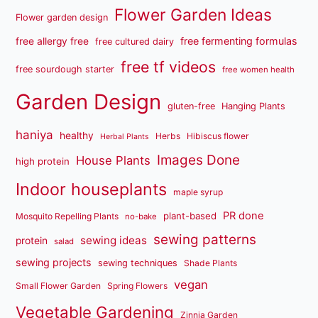
Flower Garden Ideas
Flower garden design
free fermenting formulas
free allergy free
free cultured dairy
free tf videos
free sourdough starter
free women health
Garden Design
gluten-free
Hanging Plants
haniya
healthy
Herbs
Hibiscus flower
Herbal Plants
Images Done
House Plants
high protein
Indoor houseplants
maple syrup
PR done
plant-based
Mosquito Repelling Plants
no-bake
sewing patterns
sewing ideas
protein
salad
sewing projects
sewing techniques
Shade Plants
vegan
Small Flower Garden
Spring Flowers
Vegetable Gardening
Zinnia Garden