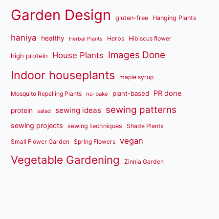
Garden Design
gluten-free
Hanging Plants
haniya
healthy
Herbs
Hibiscus flower
Herbal Plants
Images Done
House Plants
high protein
Indoor houseplants
maple syrup
PR done
plant-based
Mosquito Repelling Plants
no-bake
sewing patterns
sewing ideas
protein
salad
sewing projects
sewing techniques
Shade Plants
vegan
Small Flower Garden
Spring Flowers
Vegetable Gardening
Zinnia Garden