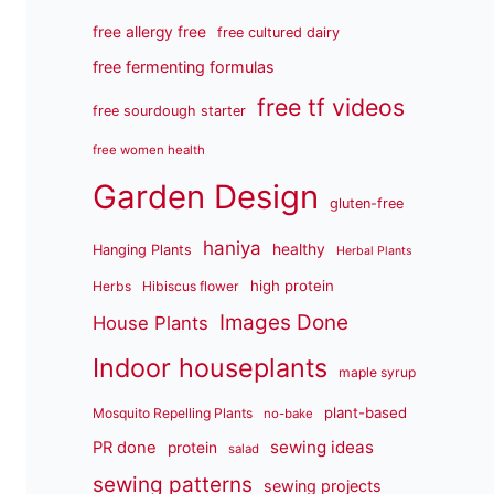
free allergy free
free cultured dairy
free fermenting formulas
free tf videos
free sourdough starter
free women health
Garden Design
gluten-free
haniya
healthy
Hanging Plants
Herbal Plants
high protein
Herbs
Hibiscus flower
Images Done
House Plants
Indoor houseplants
maple syrup
plant-based
Mosquito Repelling Plants
no-bake
sewing ideas
PR done
protein
salad
sewing patterns
sewing projects