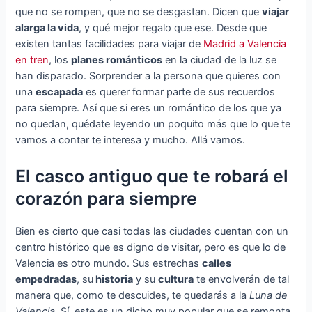
que no se rompen, que no se desgastan. Dicen que
viajar
alarga la vida
, y qué mejor regalo que ese. Desde que
existen tantas facilidades para viajar de
Madrid a Valencia
en tren
, los
planes románticos
en la ciudad de la luz se
han disparado. Sorprender a la persona que quieres con
una
escapada
es querer formar parte de sus recuerdos
para siempre. Así que si eres un romántico de los que ya
no quedan, quédate leyendo un poquito más que lo que te
vamos a contar te interesa y mucho. Allá vamos.
El casco antiguo que te robará el
corazón para siempre
Bien es cierto que casi todas las ciudades cuentan con un
centro histórico que es digno de visitar, pero es que lo de
Valencia es otro mundo. Sus estrechas
calles
empedradas
, su
historia
y su
cultura
te envolverán de tal
manera que, como te descuides, te quedarás a la
Luna de
Valencia
. Sí, este es un dicho muy popular que se remonta