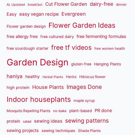
dairy-free
Cut Flower Garden
dinner
AL Updated
breakfast
Evergreen
easy vegan recipe
Easy
Flower Garden Ideas
Flower garden design
free fermenting formulas
free allergy free
free cultured dairy
free tf videos
free sourdough starter
free women health
Garden Design
gluten-free
Hanging Plants
haniya
healthy
Herbs
Hibiscus flower
Herbal Plants
Images Done
House Plants
high protein
Indoor houseplants
maple syrup
PR done
plant-based
Mosquito Repelling Plants
no-bake
sewing patterns
sewing ideas
protein
salad
sewing projects
sewing techniques
Shade Plants