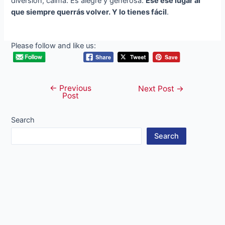
diversión, calma. Es alegre y generosa.
Ese ese lugar al
que siempre querrás volver. Y lo tienes fácil
.
Please follow and like us:
←
Previous
Post
Next Post
→
Post
navigation
Search
Search