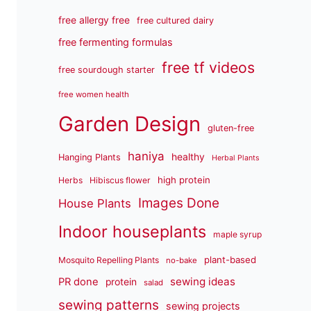
free allergy free
free cultured dairy
free fermenting formulas
free tf videos
free sourdough starter
free women health
Garden Design
gluten-free
haniya
healthy
Hanging Plants
Herbal Plants
high protein
Herbs
Hibiscus flower
Images Done
House Plants
Indoor houseplants
maple syrup
plant-based
Mosquito Repelling Plants
no-bake
sewing ideas
PR done
protein
salad
sewing patterns
sewing projects