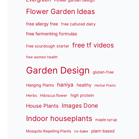
Flower garden design
Flower Garden Ideas
free allergy free
free cultured dairy
free fermenting formulas
free tf videos
free sourdough starter
free women health
Garden Design
gluten-free
haniya
healthy
Hanging Plants
Herbal Plants
high protein
Herbs
Hibiscus flower
Images Done
House Plants
Indoor houseplants
maple syrup
plant-based
Mosquito Repelling Plants
no-bake